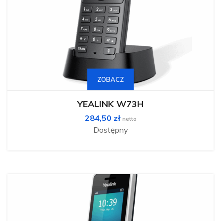
ZOBACZ
YEALINK W73H
284,50
zł
netto
Dostępny