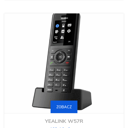
ZOBACZ
YEALINK W57R