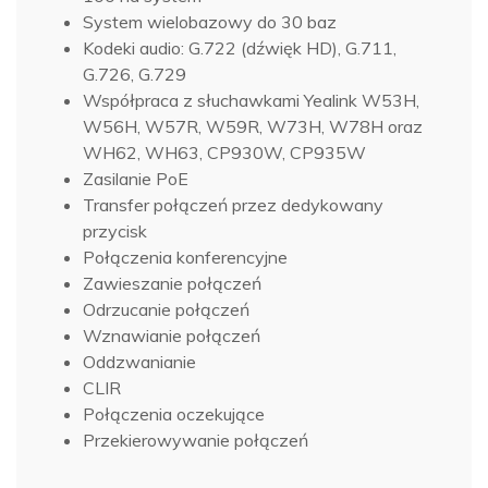
System wielobazowy do 30 baz
Kodeki audio: G.722 (dźwięk HD), G.711,
G.726, G.729
Współpraca z słuchawkami Yealink W53H,
W56H, W57R, W59R, W73H, W78H oraz
WH62, WH63, CP930W, CP935W
Zasilanie PoE
Transfer połączeń przez dedykowany
przycisk
Połączenia konferencyjne
Zawieszanie połączeń
Odrzucanie połączeń
Wznawianie połączeń
Oddzwanianie
CLIR
Połączenia oczekujące
Przekierowywanie połączeń