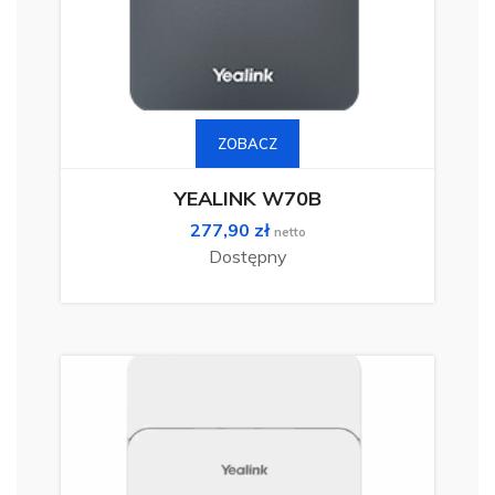
Ten
produkt
ma
ZOBACZ
wiele
wariantów.
Opcje
można
YEALINK W70B
wybrać
na
277,90
zł
stronie
netto
produktu
Dostępny