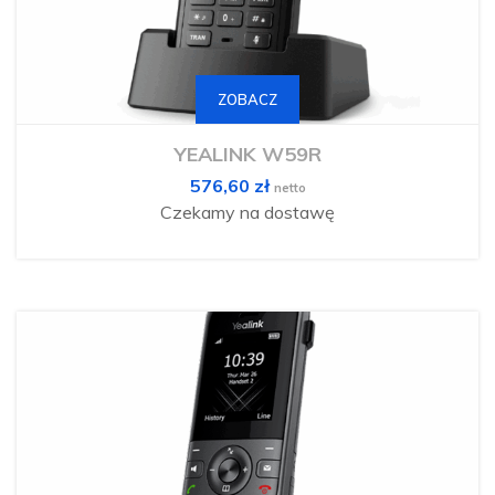
ZOBACZ
YEALINK W59R
576,60
zł
netto
Czekamy na dostawę