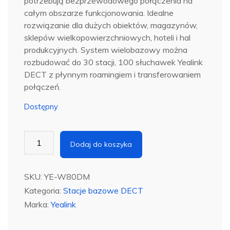
potrzebują bezprzewodowego połączenia na
całym obszarze funkcjonowania. Idealne
rozwiązanie dla dużych obiektów, magazynów,
sklepów wielkopowierzchniowych, hoteli i hal
produkcyjnych. System wielobazowy można
rozbudować do 30 stacji, 100 słuchawek Yealink
DECT z płynnym roamingiem i transferowaniem
połączeń.
Dostępny
ilość
Dodaj do koszyka
YEALINK
W80DM
SKU:
YE-W80DM
Kategoria:
Stacje bazowe DECT
Marka:
Yealink