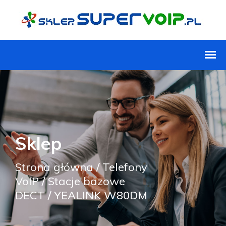
Sklep
Strona główna
/
Telefony
VoIP
/
Stacje bazowe
DECT
/ YEALINK W80DM