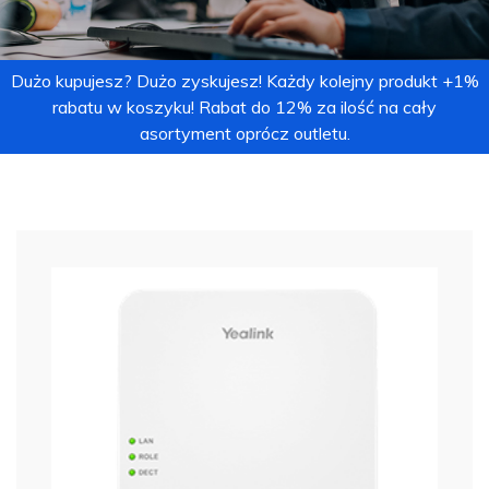
Dużo kupujesz? Dużo zyskujesz! Każdy kolejny produkt +1%
rabatu w koszyku! Rabat do 12% za ilość na cały
asortyment oprócz outletu.