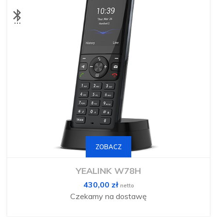
ZOBACZ
YEALINK W78H
430,00
zł
netto
Czekamy na dostawę