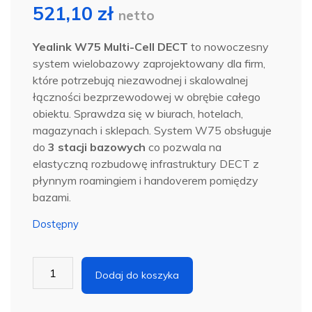
521,10
zł
netto
Yealink W75 Multi-Cell DECT
to nowoczesny
system wielobazowy zaprojektowany dla firm,
które potrzebują niezawodnej i skalowalnej
łączności bezprzewodowej w obrębie całego
obiektu. Sprawdza się w biurach, hotelach,
magazynach i sklepach. System W75 obsługuje
do
3 stacji bazowych
co pozwala na
elastyczną rozbudowę infrastruktury DECT z
płynnym roamingiem i handoverem pomiędzy
bazami.
Dostępny
ilość
Dodaj do koszyka
YEALINK
W75B