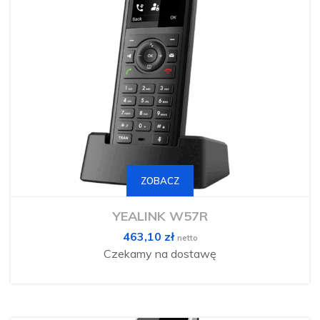
ZOBACZ
YEALINK W57R
463,10
zł
netto
Czekamy na dostawę