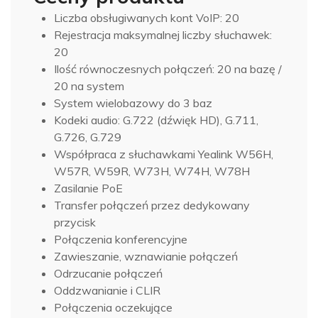
Liczba obsługiwanych kont VoIP: 20
Rejestracja maksymalnej liczby słuchawek:
20
Ilość równoczesnych połączeń: 20 na bazę /
20 na system
System wielobazowy do 3 baz
Kodeki audio: G.722 (dźwięk HD), G.711,
G.726, G.729
Współpraca z słuchawkami Yealink W56H,
W57R, W59R, W73H, W74H, W78H
Zasilanie PoE
Transfer połączeń przez dedykowany
przycisk
Połączenia konferencyjne
Zawieszanie, wznawianie połączeń
Odrzucanie połączeń
Oddzwanianie i CLIR
Połączenia oczekujące