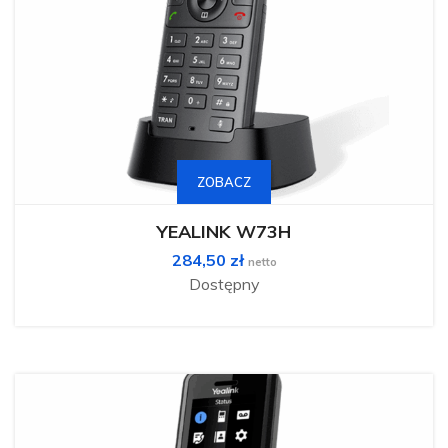
ZOBACZ
YEALINK W73H
284,50
zł
netto
Dostępny