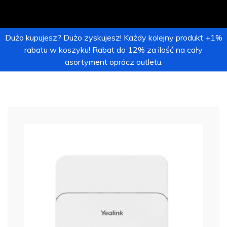
Dużo kupujesz? Dużo zyskujesz! Każdy kolejny produkt +1%
rabatu w koszyku! Rabat do 12% za ilość na cały
asortyment oprócz outletu.