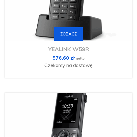
ZOBACZ
YEALINK W59R
576,60
zł
netto
Czekamy na dostawę