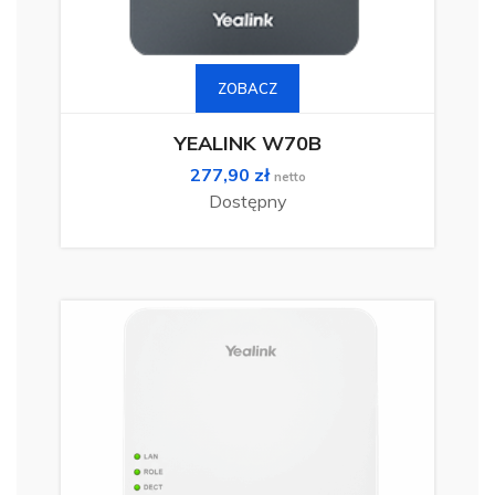
Ten
produkt
ma
ZOBACZ
wiele
wariantów.
Opcje
można
YEALINK W70B
wybrać
na
277,90
zł
stronie
netto
produktu
Dostępny