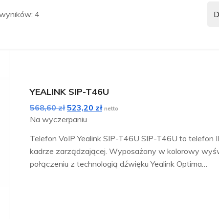
 wyników: 4
YEALINK SIP-T46U
Pierwotna
Aktualna
568,60
zł
523,20
zł
netto
cena
cena
Na wyczerpaniu
wynosiła:
wynosi:
Telefon VoIP Yealink SIP-T46U SIP-T46U to telefon IP
568,60 zł.
523,20 zł.
kadrze zarządzającej. Wyposażony w kolorowy wyświ
połączeniu z technologią dźwięku Yealink Optima…