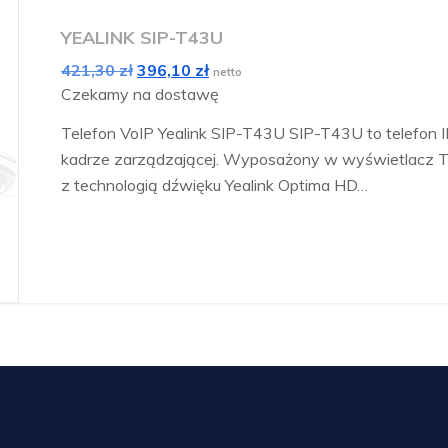
YEALINK SIP-T43U
Pierwotna
Aktualna
421,30
zł
396,10
zł
netto
cena
cena
Czekamy na dostawę
wynosiła:
wynosi:
Telefon VoIP Yealink SIP-T43U SIP-T43U to telefon IP
421,30 zł.
396,10 zł.
kadrze zarządzającej. Wyposażony w wyświetlacz TF
z technologią dźwięku Yealink Optima HD…