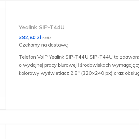
Yealink SIP-T44U
382,80
zł
netto
Czekamy na dostawę
Telefon VoIP Yealink SIP-T44U SIP-T44U to zaawan
o wydajnej pracy biurowej i środowiskach wymagający
kolorowy wyświetlacz 2,8″ (320×240 px) oraz obsłu