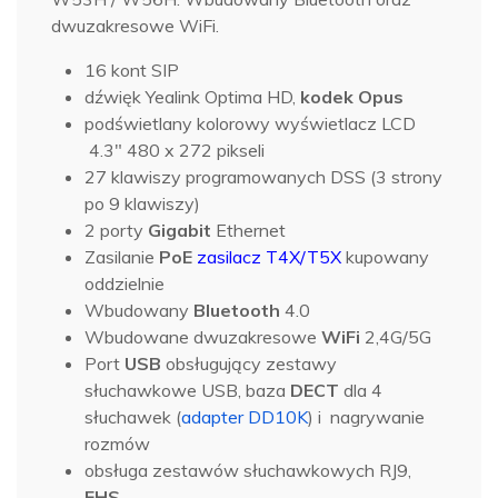
dwuzakresowe WiFi.
16 kont SIP
dźwięk Yealink Optima HD,
kodek Opus
podświetlany kolorowy wyświetlacz LCD
4.3″ 480 x 272 pikseli
27 klawiszy programowanych DSS (3 strony
po 9 klawiszy)
2 porty
Gigabit
Ethernet
Zasilanie
PoE
zasilacz T4X/T5X
kupowany
oddzielnie
Wbudowany
Bluetooth
4.0
Wbudowane dwuzakresowe
WiFi
2,4G/5G
Port
USB
obsługujący zestawy
słuchawkowe USB, baza
DECT
dla 4
słuchawek (
adapter DD10K
) i nagrywanie
rozmów
obsługa zestawów słuchawkowych RJ9,
EHS