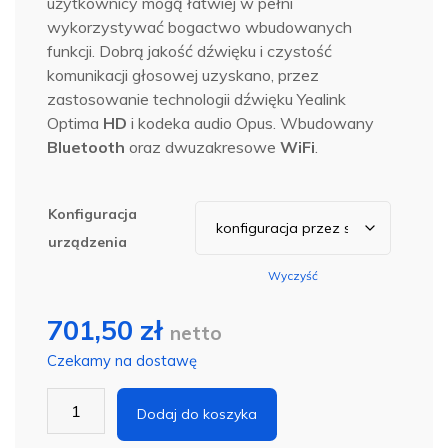
użytkownicy mogą łatwiej w pełni
wykorzystywać bogactwo wbudowanych
funkcji. Dobrą jakość dźwięku i czystość
komunikacji głosowej uzyskano, przez
zastosowanie technologii dźwięku Yealink
Optima
HD
i kodeka audio Opus. Wbudowany
Bluetooth
oraz dwuzakresowe
WiFi
.
Konfiguracja
urządzenia
Wyczyść
701,50
zł
netto
Czekamy na dostawę
ilość
Dodaj do koszyka
YEALINK
SIP-