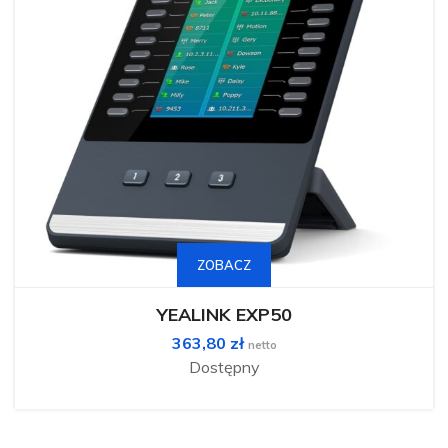
ZOBACZ
YEALINK EXP50
363,80
zł
netto
Dostępny