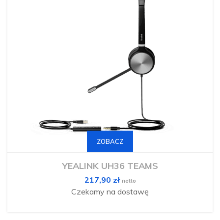
Ten
produkt
ma
ZOBACZ
wiele
wariantów.
Opcje
można
YEALINK UH36 TEAMS
wybrać
na
217,90
zł
stronie
netto
produktu
Czekamy na dostawę