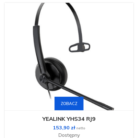
Ten
produkt
ma
ZOBACZ
wiele
wariantów.
Opcje
można
YEALINK YHS34 RJ9
wybrać
na
153,90
zł
stronie
netto
produktu
Dostępny