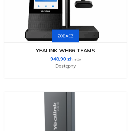
Ten
produkt
ma
ZOBACZ
wiele
wariantów.
Opcje
można
YEALINK WH66 TEAMS
wybrać
na
948,90
zł
stronie
netto
produktu
Dostępny