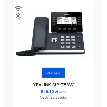
Ten
produkt
ma
ZOBACZ
wiele
wariantów.
Opcje
można
YEALINK SIP-T53W
wybrać
na
549,10
zł
stronie
netto
produktu
Ostatnia sztuka