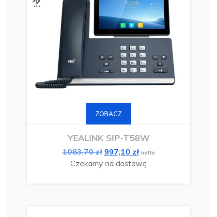
Ten
produkt
ma
ZOBACZ
wiele
wariantów.
Opcje
można
YEALINK SIP-T58W
wybrać
na
Pierwotna
Aktualna
1083,70
zł
997,10
stronie
zł
netto
produktu
cena
cena
Czekamy na dostawę
wynosiła:
wynosi:
1083,70 zł.
997,10 zł.