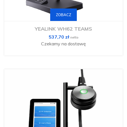
Ten
produkt
ma
ZOBACZ
wiele
wariantów.
Opcje
można
YEALINK WH62 TEAMS
wybrać
na
537,70
zł
stronie
netto
produktu
Czekamy na dostawę