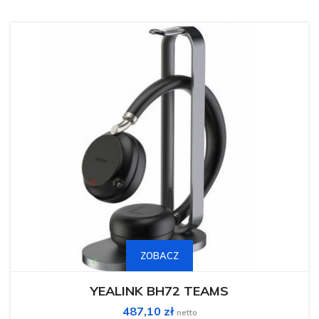
Ten
produkt
ma
ZOBACZ
wiele
wariantów.
Opcje
można
YEALINK BH72 TEAMS
wybrać
na
487,10
zł
stronie
netto