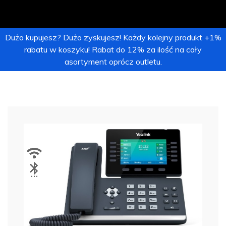
Dużo kupujesz? Dużo zyskujesz! Każdy kolejny produkt +1%
rabatu w koszyku! Rabat do 12% za ilość na cały
asortyment oprócz outletu.