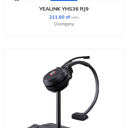
Opcje
można
YEALINK YHS36 RJ9
wybrać
na
211,60
zł
stronie
netto
produktu
Dostępny